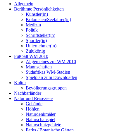
Allgemein
Berühmte Persönlichkeiten
Künstler(in)
Kolonisten/Seefahrer(in)
Medizin
Politik
Schriftsteller(in)
Sportler(in)
Unternehmer(in)
Zulukönig
Fußball WM 2010
Allgemeines zur WM 2010
Mannschaften
Südafrikas WM-Stadien
Spielplan zum Downloaden
Kultur
Bevölkerungsgruppen
Nachbarländer
Natur und Reiseziele
Gebäude
Höhlen
Naturdenkmäler
Naturschauspiel
Naturschutzgebiete
Parks / Botanische Gärten