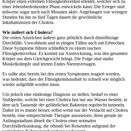
Körper einen extremen Flüssigkeitsverlust erleidet, welcher sich zu
einer lebensbedrohenden Phase entwickeln kann. Die Erreger sind
teilweise sogar noch nach Monaten aktiv. Angefangen von wenigen
Stunden bis hin zu fünf Tagen dauert die gewöhnliche
Inkubationszeit der Cholera.
Wie äußert sich Cholera?
Die ersten Anzeichen äußern ganz plötzlich durch dünnflüssige
Durchfälle, Unwohlsein und in einigen Fällen auch mit Erbrechen.
Diese Symptome führen schließlich zu einem raschen
Flüssigkeitsverlust. Es kommt zur Austrocknung, was den gesamten
Körper aus dem Gleichgewicht bringt. Die Folge sind starke
Muskelkrämpfe und letzten Endes Nierenversagen.
Es sollte also bereits bei den ersten Symptomen reagiert werden,
was bedeutet, dass der Flüssigkeitshaushalt so schnell wie möglich
wieder aufgefüllt werden muss.
Um jedoch eine eindeutige Diagnose zu stellen, bedarf es einer
Stuhlprobe, welche bei einer Cholera fast nur aus Wasser besteht, in
dem sich Tausende der gefährlichen Bakterien regelrecht tummeln.
Daher ist es immer besser, selbst wenn nur der Verdacht auf Cholera
besteht, eine entsprechende Therapie anzusetzen, denn gerade im
Anfangsstadium ähnelt die Cholera einer normalen
Durchfallerkrankung, die oftmals bei Reisenden aufgrund der