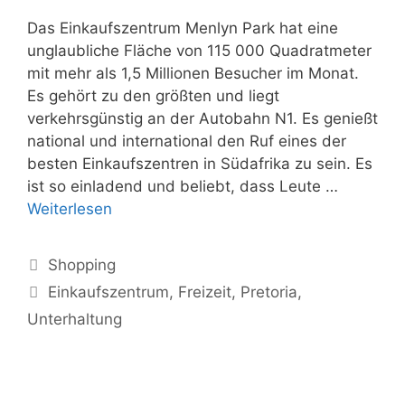
Das Einkaufszentrum Menlyn Park hat eine
unglaubliche Fläche von 115 000 Quadratmeter
mit mehr als 1,5 Millionen Besucher im Monat.
Es gehört zu den größten und liegt
verkehrsgünstig an der Autobahn N1. Es genießt
national und international den Ruf eines der
besten Einkaufszentren in Südafrika zu sein. Es
ist so einladend und beliebt, dass Leute …
Einkauf
Weiterlesen
und
Unterhaltung
Kategorien
Shopping
in
Schlagwörter
Einkaufszentrum
,
Freizeit
,
Pretoria
,
einem
Unterhaltung
–
Das
Menlyn
Park