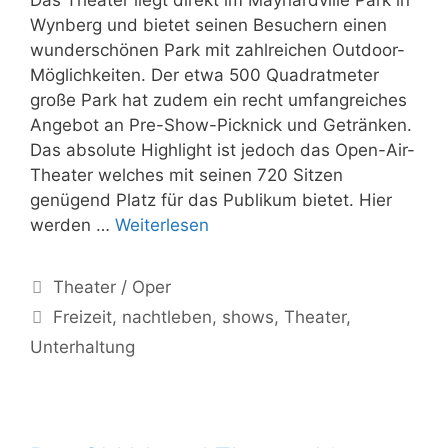
Wynberg und bietet seinen Besuchern einen
wunderschönen Park mit zahlreichen Outdoor-
Möglichkeiten. Der etwa 500 Quadratmeter
große Park hat zudem ein recht umfangreiches
Angebot an Pre-Show-Picknick und Getränken.
Das absolute Highlight ist jedoch das Open-Air-
Theater welches mit seinen 720 Sitzen
genügend Platz für das Publikum bietet. Hier
Das
werden …
Weiterlesen
Maynardville
Open-
Kategorien
Theater / Oper
Air-
Schlagwörter
Freizeit
,
nachtleben
,
shows
,
Theater
,
Theatre
Unterhaltung