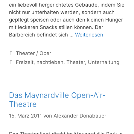
ein liebevoll hergerichtetes Gebäude, indem Sie
nicht nur unterhalten werden, sondern auch
gepflegt speisen oder auch den kleinen Hunger
mit leckeren Snacks stillen können. Der
Das
Barbereich befindet sich …
Weiterlesen
Kalk
Bay
Kategorien
Theater / Oper
Theatre
Schlagwörter
Freizeit
,
nachtleben
,
Theater
,
Unterhaltung
bietet
einzigartige
Unterhaltun
Das Maynardville Open-Air-
Theatre
15. März 2011
von
Alexander Donabauer
Das Theater liegt direkt im Maynardville Park in