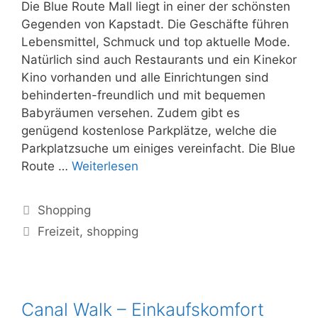
Die Blue Route Mall liegt in einer der schönsten
Gegenden von Kapstadt. Die Geschäfte führen
Lebensmittel, Schmuck und top aktuelle Mode.
Natürlich sind auch Restaurants und ein Kinekor
Kino vorhanden und alle Einrichtungen sind
behinderten-freundlich und mit bequemen
Babyräumen versehen. Zudem gibt es
genügend kostenlose Parkplätze, welche die
Parkplatzsuche um einiges vereinfacht. Die Blue
Blue
Route …
Weiterlesen
Route
Mall
Kategorien
Shopping
–
Schlagwörter
Freizeit
,
shopping
so
macht
Shoppen
Spaß
Canal Walk – Einkaufskomfort