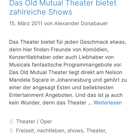
Das Old Mutual Theater bietet
zahlreiche Shows
15. März 2011
von
Alexander Donabauer
Das Theater bietet für jeden Geschmack etwas,
denn hier finden Freunde von Komödien,
Konzertliebhaber oder auch Liebhaber von
Musicals fantastische Programmangebote vor.
Das Old Mutual Theater liegt direkt am Nelson
Mandela Sqcare in Johannesburg und gehört zu
einer der angesagt Esten und beliebtesten
Entertainment Angeboten. Und das ist ja auch
Das
kein Wunder, denn das Theater …
Weiterlesen
Old
Mutua
Kategorien
Theater / Oper
Theat
Schlagwörter
Freizeit
,
nachtleben
,
shows
,
Theater
,
bietet