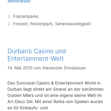
Der
Weiterlesen
Ratanga
Junction
Kategorien
Freizeitparks
Themenpark
Schlagwörter
Freizeit
,
freizeitpark
,
Sehenswürdigkeit
in
Kapstadt
Durban’s Casino und
Entertainment-Welt
14. Mai 2010
von
Alexander Donabauer
Das Suncoast Casino & Entertainment World in
Durban liegt direkt am Strand an der berühmten
Golden Mile’s und ist eine eigene kleine Welt im
Art Deco Stil. Mit einer Reihe von Spielen wurde
es für Einkaufs- und