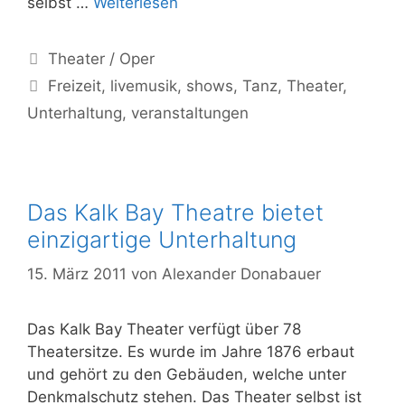
Das
selbst …
Weiterlesen
Baxter
Theatre
Kategorien
Theater / Oper
Centre
Schlagwörter
Freizeit
,
livemusik
,
shows
,
Tanz
,
Theater
,
bietet
Unterhaltung
,
veranstaltungen
Livemusik,
Musik
und
Tanz
Das Kalk Bay Theatre bietet
einzigartige Unterhaltung
15. März 2011
von
Alexander Donabauer
Das Kalk Bay Theater verfügt über 78
Theatersitze. Es wurde im Jahre 1876 erbaut
und gehört zu den Gebäuden, welche unter
Denkmalschutz stehen. Das Theater selbst ist