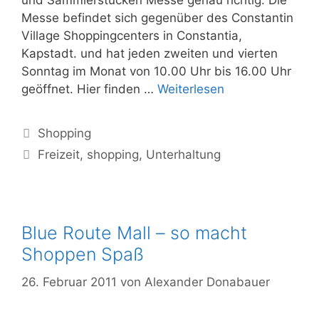
und Sammlerstücken Messe genau richtig. Die
Messe befindet sich gegenüber des Constantin
Village Shoppingcenters in Constantia,
Kapstadt. und hat jeden zweiten und vierten
Sonntag im Monat von 10.00 Uhr bis 16.00 Uhr
Alphen
geöffnet. Hier finden …
Weiterlesen
Antiques
and
Kategorien
Shopping
Collectables
Schlagwörter
Freizeit
,
shopping
,
Unterhaltung
Fair
Blue Route Mall – so macht
Shoppen Spaß
26. Februar 2011
von
Alexander Donabauer