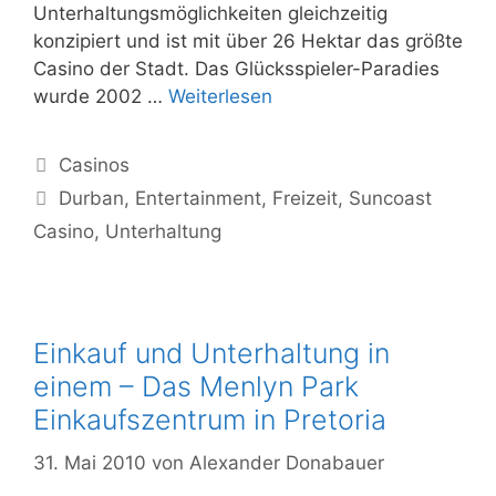
Unterhaltungsmöglichkeiten gleichzeitig
konzipiert und ist mit über 26 Hektar das größte
Casino der Stadt. Das Glücksspieler-Paradies
Durban’s
wurde 2002 …
Weiterlesen
Casino
und
Kategorien
Casinos
Entertainment-
Schlagwörter
Durban
,
Entertainment
,
Freizeit
,
Suncoast
Welt
Casino
,
Unterhaltung
Einkauf und Unterhaltung in
einem – Das Menlyn Park
Einkaufszentrum in Pretoria
31. Mai 2010
von
Alexander Donabauer