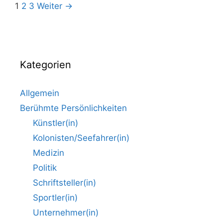
Einkaufszentrum
Beitrags-
1
2
3
Weiter →
in
Navigation
Pretoria
Kategorien
Allgemein
Berühmte Persönlichkeiten
Künstler(in)
Kolonisten/Seefahrer(in)
Medizin
Politik
Schriftsteller(in)
Sportler(in)
Unternehmer(in)