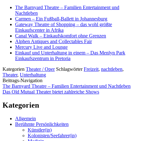
The Barnyard Theatre – Familien Entertainment und
Nachtleben
Carmen – Ein Fußball-Ballett in Johannesburg
Gateway Theatre of Shopping – das wohl größte
Einkaufscenter in Afrika
Canal Walk – Einkaufskomfort ohne Grenzen
Alphen Antiques and Collectables Fair
Mercury Live and Lounge
Einkauf und Unterhaltung in einem – Das Menlyn Park
Einkaufszentrum in Pretoria
Kategorien
Theater / Oper
Schlagwörter
Freizeit
,
nachtleben
,
Theater
,
Unterhaltung
Beitrags-Navigation
The Barnyard Theatre – Familien Entertainment und Nachtleben
Das Old Mutual Theater bietet zahlreiche Shows
Kategorien
Allgemein
Berühmte Persönlichkeiten
Künstler(in)
Kolonisten/Seefahrer(in)