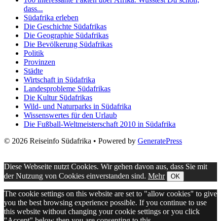
dass...
Südafrika erleben
Die Geschichte Südafrikas
Die Geographie Südafrikas
Die Bevölkerung Südafrikas
Politik
Provinzen
Städte
Wirtschaft in Südafrika
Landesprobleme Südafrikas
Die Kultur Südafrikas
Wild- und Naturparks in Südafrika
Wissenswertes für den Urlaub
Die Fußball-Weltmeisterschaft 2010 in Südafrika
© 2026 Reiseinfo Südafrika
• Powered by
GeneratePress
Diese Webseite nutzt Cookies. Wir gehen davon aus, dass Sie mit
der Nutzung von Cookies einverstanden sind.
Mehr
OK
The cookie settings on this website are set to "allow cookies" to give
you the best browsing experience possible. If you continue to use
this website without changing your cookie settings or you click
"Accept" below then you are consenting to this.