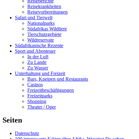
Reiseberichte
Reisekrankheiten
Reisevorbereitungen
Safari und Tierwelt
Nationalparks
Südafrikas Wildtiere
Tierschutzgebiete
Wildreservate
Südafrikanische Rezepte
Sport und Abenteuer
In der Luft
Zu Lande
Zu Wasser
Unterhaltung und Freizeit
Bars, Kneipen und Restaurants
Casinos
Freizeitbeschäftigungen
Freizeitparks
Shopping
Theater / Oper
Seiten
Datenschutz
100 interessante Fakten über Afrika. Wusstest Du schon,