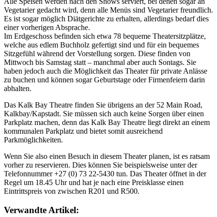
Alle Speisen werden nach den Shows serviert, bei denen sogar an
Vegetarier gedacht wird, denn alle Menüs sind Vegetarier freundlich.
Es ist sogar möglich Diätgerichte zu erhalten, allerdings bedarf dies
einer vorherigen Absprache.
Im Erdgeschoss befinden sich etwa 78 bequeme Theatersitzplätze,
welche aus edlem Buchholz gefertigt sind und für ein bequemes
Sitzgefühl während der Vorstellung sorgen. Diese finden von
Mittwoch bis Samstag statt – manchmal aber auch Sontags. Sie
haben jedoch auch die Möglichkeit das Theater für private Anlässe
zu buchen und können sogar Geburtstage oder Firmenfeiern darin
abhalten.
Das Kalk Bay Theatre finden Sie übrigens an der 52 Main Road,
Kalkbay/Kapstadt. Sie müssen sich auch keine Sorgen über einen
Parkplatz machen, denn das Kalk Bay Theatre liegt direkt an einem
kommunalen Parkplatz und bietet somit ausreichend
Parkmöglichkeiten.
Wenn Sie also einen Besuch in diesem Theater planen, ist es ratsam
vorher zu reservieren. Dies können Sie beispielsweise unter der
Telefonnummer +27 (0) 73 22-5430 tun. Das Theater öffnet in der
Regel um 18.45 Uhr und hat je nach eine Preisklasse einen
Eintrittspreis von zwischen R201 und R500.
Verwandte Artikel: