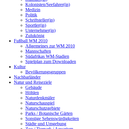
Kolonisten/Seefahrer(in)
Medizin
Politik
Schriftsteller(in)
Sportler(in)
Unternehmer(in)
Zulukönig
Fußball WM 2010
Allgemeines zur WM 2010
Mannschaften
Südafrikas WM-Stadien
Spielplan zum Downloaden
Kultur
Bevölkerungsgruppen
Nachbarländer
Natur und Reiseziele
Gebäude
Höhlen
Naturdenkmäler
Naturschauspiel
Naturschutzgebiete
Parks / Botanische Gärten
Sonstige Sehenswürdigkeiten
Städte und Umgebung
Zoo / Tierpark / Aquarium