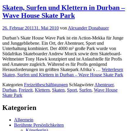
Skaten, Surfen und Klettern in Durban –
Wave House Skate Park
26. Februar 2011
31. Mai 2010
von
Alexander Donabauer
Durban’s Skate House Wave Park ist ein Action-Mekka für Junge
und Junggebliebene. Ein Ort, der Abenteuer, Sport und
Unterhaltung kombiniert. Der 4000 m² große Park wurde von
Südafrikas Skateboarder Andrew Morck sowie dem Skateboard-
Weltmeister Tony Hawk konzipiert und ist Anlaufstelle für Profis
und Amateure zugleich. Während es für Profis genügend
Herausforderungen im größten Skatepark Afrika´s …
Weiterlesen
Skaten, Surfen und Klettern in Durban – Wave House Skate Park
Kategorien
Freizeitbeschäftigungen
Schlagwörter
Abenteuer
,
Durban
,
Freizeit
,
Klettern
,
Skaten
,
Sport
,
Surfen
,
Wave House
Skate Park
Kategorien
Allgemein
Berühmte Persönlichkeiten
Künstler(in)