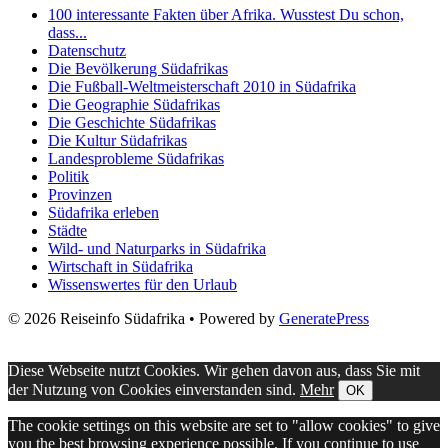
100 interessante Fakten über Afrika. Wusstest Du schon,
dass...
Datenschutz
Die Bevölkerung Südafrikas
Die Fußball-Weltmeisterschaft 2010 in Südafrika
Die Geographie Südafrikas
Die Geschichte Südafrikas
Die Kultur Südafrikas
Landesprobleme Südafrikas
Politik
Provinzen
Südafrika erleben
Städte
Wild- und Naturparks in Südafrika
Wirtschaft in Südafrika
Wissenswertes für den Urlaub
© 2026 Reiseinfo Südafrika
• Powered by
GeneratePress
Diese Webseite nutzt Cookies. Wir gehen davon aus, dass Sie mit
der Nutzung von Cookies einverstanden sind.
Mehr
OK
The cookie settings on this website are set to "allow cookies" to give
you the best browsing experience possible. If you continue to use