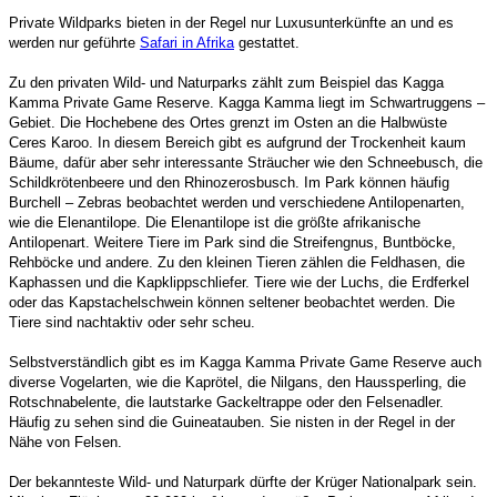
Private Wildparks bieten in der Regel nur Luxusunterkünfte an und es
werden nur geführte
Safari in Afrika
gestattet.
Zu den privaten Wild- und Naturparks zählt zum Beispiel das Kagga
Kamma Private Game Reserve. Kagga Kamma liegt im Schwartruggens –
Gebiet. Die Hochebene des Ortes grenzt im Osten an die Halbwüste
Ceres Karoo. In diesem Bereich gibt es aufgrund der Trockenheit kaum
Bäume, dafür aber sehr interessante Sträucher wie den Schneebusch, die
Schildkrötenbeere und den Rhinozerosbusch. Im Park können häufig
Burchell – Zebras beobachtet werden und verschiedene Antilopenarten,
wie die Elenantilope. Die Elenantilope ist die größte afrikanische
Antilopenart. Weitere Tiere im Park sind die Streifengnus, Buntböcke,
Rehböcke und andere. Zu den kleinen Tieren zählen die Feldhasen, die
Kaphassen und die Kapklippschliefer. Tiere wie der Luchs, die Erdferkel
oder das Kapstachelschwein können seltener beobachtet werden. Die
Tiere sind nachtaktiv oder sehr scheu.
Selbstverständlich gibt es im Kagga Kamma Private Game Reserve auch
diverse Vogelarten, wie die Kaprötel, die Nilgans, den Haussperling, die
Rotschnabelente, die lautstarke Gackeltrappe oder den Felsenadler.
Häufig zu sehen sind die Guineatauben. Sie nisten in der Regel in der
Nähe von Felsen.
Der bekannteste Wild- und Naturpark dürfte der Krüger Nationalpark sein.