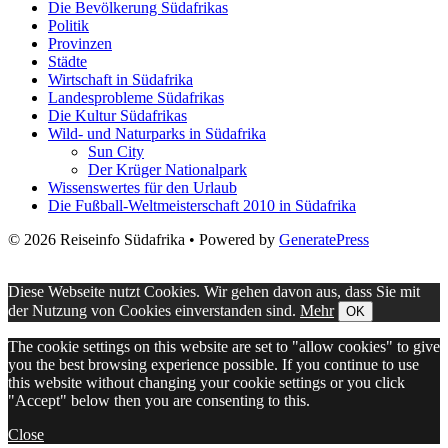
Die Bevölkerung Südafrikas
Politik
Provinzen
Städte
Wirtschaft in Südafrika
Landesprobleme Südafrikas
Die Kultur Südafrikas
Wild- und Naturparks in Südafrika
Sun City
Der Krüger Nationalpark
Wissenswertes für den Urlaub
Die Fußball-Weltmeisterschaft 2010 in Südafrika
© 2026 Reiseinfo Südafrika
• Powered by
GeneratePress
Diese Webseite nutzt Cookies. Wir gehen davon aus, dass Sie mit
der Nutzung von Cookies einverstanden sind.
Mehr
OK
The cookie settings on this website are set to "allow cookies" to give
you the best browsing experience possible. If you continue to use
this website without changing your cookie settings or you click
"Accept" below then you are consenting to this.
Close