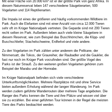
Mit einer Fläche von 20.000 km² ist er der größte Park von ganz Afrika. In
diesem Naturreservat leben 147 verschiedene Säugetierarten, 500
Vogelarten und 114 Reptilienarten.
Die Impala ist eines der größeren und häufig vorkommenden Wildtiere im
Park. Auch die Elefanten sind mit einer Anzahl von circa 12.000 Tieren
sehr oft im Krüger Nationalpark vertreten. Die Geparde sind mit 200 Tieren
recht selten im Park. Außerdem leben auch viele kleine Säugetiere in
diesem Reservat, wie zum Beispiel das Buschhörnchen, die Klipp- und
Buschschliefer, Stachelschweine, Erdferkel und viele andere.
Zu den Vogelarten im Park zählen unter anderem die Pelikane, der
Nimmersatt, die Tokos, der Graureiher, der Raubadler und die Gaukler, die
fast nur noch im Krüger Park vorzufinden sind. Der größte Vogel des
Parks ist der Strauß. Zu den weiteren großen Vogelarten gehören zum
Beispiel der Marabu und der Hornrabe.
Im Krüger Nationalpark befinden sich viele verschiedene
Unterkunftsmöglichkeiten. Mehrere Rastplätze mit und ohne Service
bieten außerdem Erholung während der langen Wanderung. Im Park
werden zudem geführte Wanderrouten über mehrere Tage angeboten. Die
Ranger des Parks kennen die Tiere und ihre Plätze und wissen viel über
sie zu erzählen. Bei einer geführten Tour können in der Regel die meisten
Tiere des Parks beobachtet werden.