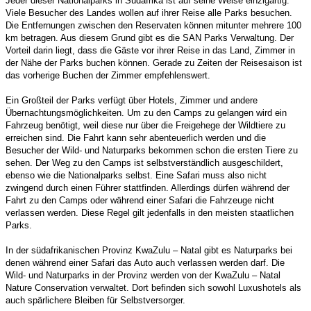
Jeder dieser Nationalparks in Südafrika ist auf seine Weise einzigartig.
Viele Besucher des Landes wollen auf ihrer Reise alle Parks besuchen.
Die Entfernungen zwischen den Reservaten können mitunter mehrere 100
km betragen. Aus diesem Grund gibt es die SAN Parks Verwaltung. Der
Vorteil darin liegt, dass die Gäste vor ihrer Reise in das Land, Zimmer in
der Nähe der Parks buchen können. Gerade zu Zeiten der Reisesaison ist
das vorherige Buchen der Zimmer empfehlenswert.
Ein Großteil der Parks verfügt über Hotels, Zimmer und andere
Übernachtungsmöglichkeiten. Um zu den Camps zu gelangen wird ein
Fahrzeug benötigt, weil diese nur über die Freigehege der Wildtiere zu
erreichen sind. Die Fahrt kann sehr abenteuerlich werden und die
Besucher der Wild- und Naturparks bekommen schon die ersten Tiere zu
sehen. Der Weg zu den Camps ist selbstverständlich ausgeschildert,
ebenso wie die Nationalparks selbst. Eine Safari muss also nicht
zwingend durch einen Führer stattfinden. Allerdings dürfen während der
Fahrt zu den Camps oder während einer Safari die Fahrzeuge nicht
verlassen werden. Diese Regel gilt jedenfalls in den meisten staatlichen
Parks.
In der südafrikanischen Provinz KwaZulu – Natal gibt es Naturparks bei
denen während einer Safari das Auto auch verlassen werden darf. Die
Wild- und Naturparks in der Provinz werden von der KwaZulu – Natal
Nature Conservation verwaltet. Dort befinden sich sowohl Luxushotels als
auch spärlichere Bleiben für Selbstversorger.