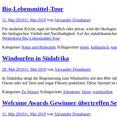
Bio-Lebensmittel-Tour
11. Mai 2010
11. Mai 2010
von
Alexander Donabauer
Für moderne Köche, egal ob beruflich oder privat, wird der ökologisc
der biologischen Vielfalt und Nachhaltigkeit. Auf der südafrikanisc
Weiterlesen
Bio-Lebensmittel-Tour
Kategorien
Natur und Reiseziele
Schlagwörter
essen
,
kulinarisch
,
tou
Windsurfen in Südafrika
28. Mai 2010
11. Mai 2010
von
Alexander Donabauer
In Südafrika steigt die Begeisterung zum Windsurfen seit den 80er Jah
Ozean oder auf Seen und sogar Flüssen praktiziert. Diese Sportart is
Kategorien
Zu Wasser
Schlagwörter
Abenteuer
,
Sport
,
windsurfing
Welcome Awards Gewinner übertreffen Se
11. Mai 2010
11. Mai 2010
von
Alexander Donabauer