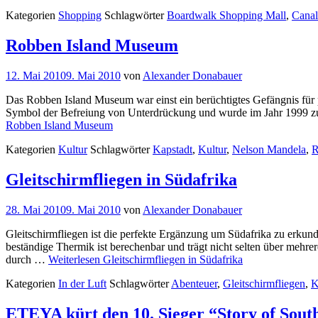
Kategorien
Shopping
Schlagwörter
Boardwalk Shopping Mall
,
Canal
Robben Island Museum
12. Mai 2010
9. Mai 2010
von
Alexander Donabauer
Das Robben Island Museum war einst ein berüchtigtes Gefängnis für p
Symbol der Befreiung von Unterdrückung und wurde im Jahr 1999 zu
Robben Island Museum
Kategorien
Kultur
Schlagwörter
Kapstadt
,
Kultur
,
Nelson Mandela
,
R
Gleitschirmfliegen in Südafrika
28. Mai 2010
9. Mai 2010
von
Alexander Donabauer
Gleitschirmfliegen ist die perfekte Ergänzung um Südafrika zu erkund
beständige Thermik ist berechenbar und trägt nicht selten über mehrer
durch …
Weiterlesen
Gleitschirmfliegen in Südafrika
Kategorien
In der Luft
Schlagwörter
Abenteuer
,
Gleitschirmfliegen
,
K
ETEYA kürt den 10. Sieger “Story of Sout