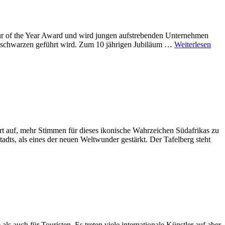
r of the Year Award und wird jungen aufstrebenden Unternehmen
on schwarzen geführt wird. Zum 10 jährigen Jubiläum …
Weiterlesen
rt auf, mehr Stimmen für dieses ikonische Wahrzeichen Südafrikas zu
dts, als eines der neuen Weltwunder gestärkt. Der Tafelberg steht
 auch für Touristen. Es treten viele internationale Künstler auf aber