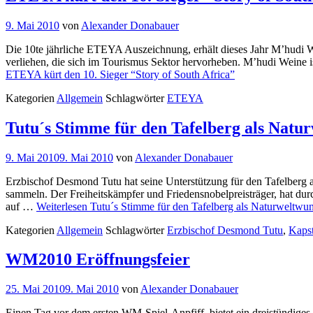
9. Mai 2010
von
Alexander Donabauer
Die 10te jährliche ETEYA Auszeichnung, erhält dieses Jahr M’hudi
verliehen, die sich im Tourismus Sektor hervorheben. M’hudi Weine 
ETEYA kürt den 10. Sieger “Story of South Africa”
Kategorien
Allgemein
Schlagwörter
ETEYA
Tutu´s Stimme für den Tafelberg als Natu
9. Mai 2010
9. Mai 2010
von
Alexander Donabauer
Erzbischof Desmond Tutu hat seine Unterstützung für den Tafelberg a
sammeln. Der Freiheitskämpfer und Friedensnobelpreisträger, hat durc
auf …
Weiterlesen
Tutu´s Stimme für den Tafelberg als Naturweltwu
Kategorien
Allgemein
Schlagwörter
Erzbischof Desmond Tutu
,
Kapst
WM2010 Eröffnungsfeier
25. Mai 2010
9. Mai 2010
von
Alexander Donabauer
Einen Tag vor dem ersten WM-Spiel-Anpfiff, bietet ein dreistündiges 