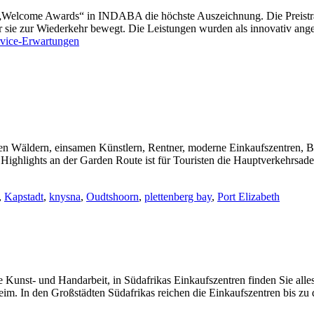
en „Welcome Awards“ in INDABA die höchste Auszeichnung. Die Preisträ
r sie zur Wiederkehr bewegt. Die Leistungen wurden als innovativ ang
vice-Erwartungen
ten Wäldern, einsamen Künstlern, Rentner, moderne Einkaufszentren, 
Highlights an der Garden Route ist für Touristen die Hauptverkehrsad
,
Kapstadt
,
knysna
,
Oudtshoorn
,
plettenberg bay
,
Port Elizabeth
unst- und Handarbeit, in Südafrikas Einkaufszentren finden Sie alles
m. In den Großstädten Südafrikas reichen die Einkaufszentren bis zu d