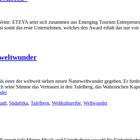
 Weine. ETEYA setzt sich zusammen aus Emerging Tourism Entrepreneu
ist somit das erste Unternehmen, welches den Award erhält das nur v
rweltwunder
ls einer der weltweit sieben neuen Naturweltwunder gegeben. Er forde
h seine Stimme das Vertrauen in den Tafelberg, das Wahrzeichen Kapsta
nder
adt
,
Südafrika
,
Tafelberg
,
Weltkulturerbe
,
Weltwunder
Konzert jede Menge Musik und Unterhaltung sowohl für Einheimische als