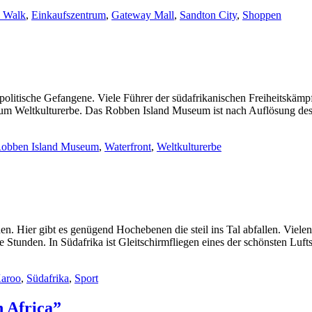
 Walk
,
Einkaufszentrum
,
Gateway Mall
,
Sandton City
,
Shoppen
olitische Gefangene. Viele Führer der südafrikanischen Freiheitskämpf
m Weltkulturerbe. Das Robben Island Museum ist nach Auflösung des
obben Island Museum
,
Waterfront
,
Weltkulturerbe
en. Hier gibt es genügend Hochebenen die steil ins Tal abfallen. Vielen
e Stunden. In Südafrika ist Gleitschirmfliegen eines der schönsten Luf
aroo
,
Südafrika
,
Sport
h Africa”