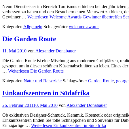
Neun Dienstleister im Bereich Tourismus erhielten bei der jährlich
verbessert zu haben und den Besuchern einen Mehrwert zu bieten, de
Gewinner …
Weiterlesen
Welcome Awards Gewinner übertreffen Ser
Kategorien
Allgemein
Schlagwörter
welcome awards
Die Garden Route
11. Mai 2010
von
Alexander Donabauer
Die Garden Route ist eine Mischung aus modernen Golfplätzen, ural
gezogen um in diesen schönen Küstenabschnitten zu leben. Eines der 
…
Weiterlesen
Die Garden Route
Kategorien
Natur und Reiseziele
Schlagwörter
Garden Route
,
george
Einkaufszentren in Südafrika
26. Februar 2011
10. Mai 2010
von
Alexander Donabauer
Ob exklusiven Designer-Schmuck, Keramik, Kosmetik oder originelle K
Einkaufszentren finden Sie tolle Schnäppchen und Souvenirs für Dahei
Einzigartige …
Weiterlesen
Einkaufszentren in Südafrika