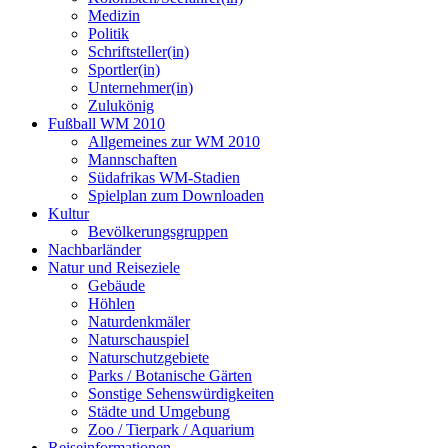
Medizin
Politik
Schriftsteller(in)
Sportler(in)
Unternehmer(in)
Zulukönig
Fußball WM 2010
Allgemeines zur WM 2010
Mannschaften
Südafrikas WM-Stadien
Spielplan zum Downloaden
Kultur
Bevölkerungsgruppen
Nachbarländer
Natur und Reiseziele
Gebäude
Höhlen
Naturdenkmäler
Naturschauspiel
Naturschutzgebiete
Parks / Botanische Gärten
Sonstige Sehenswürdigkeiten
Städte und Umgebung
Zoo / Tierpark / Aquarium
Reiseinformationen