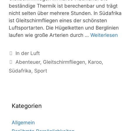
beständige Thermik ist berechenbar und trägt
nicht selten über mehrere Stunden. In Südafrika
ist Gleitschirmfliegen eines der schönsten
Luftsportarten. Die Hügelketten und Berglinien
Gleit
laufen wie große Arterien durch …
Weiterlesen
in
Südaf
Kategorien
In der Luft
Schlagwörter
Abenteuer
,
Gleitschirmfliegen
,
Karoo
,
Südafrika
,
Sport
Kategorien
Allgemein