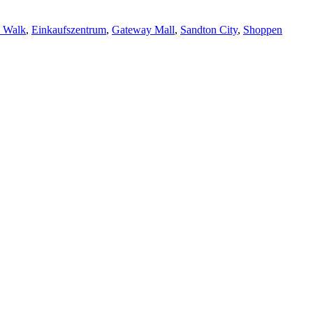
 Walk
,
Einkaufszentrum
,
Gateway Mall
,
Sandton City
,
Shoppen