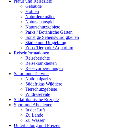
Natur und Reiseziele
Gebäude
Höhlen
Naturdenkmäler
Naturschauspiel
Naturschutzgebiete
Parks / Botanische Gärten
Sonstige Sehenswürdigkeiten
Städte und Umgebung
Zoo / Tierpark / Aquarium
Reiseinformationen
Reiseberichte
Reisekrankheiten
Reisevorbereitungen
Safari und Tierwelt
Nationalparks
Südafrikas Wildtiere
Tierschutzgebiete
Wildreservate
Südafrikanische Rezepte
Sport und Abenteuer
In der Luft
Zu Lande
Zu Wasser
Unterhaltung und Freizeit