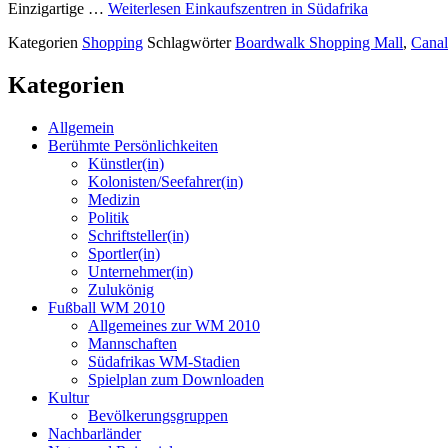
Einzigartige …
Weiterlesen
Einkaufszentren in Südafrika
Kategorien
Shopping
Schlagwörter
Boardwalk Shopping Mall
,
Canal
Kategorien
Allgemein
Berühmte Persönlichkeiten
Künstler(in)
Kolonisten/Seefahrer(in)
Medizin
Politik
Schriftsteller(in)
Sportler(in)
Unternehmer(in)
Zulukönig
Fußball WM 2010
Allgemeines zur WM 2010
Mannschaften
Südafrikas WM-Stadien
Spielplan zum Downloaden
Kultur
Bevölkerungsgruppen
Nachbarländer