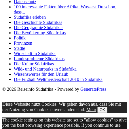
Datenschutz
100 interessante Fakten über Afrika. Wusstest Du schon,
dass...
Südafrika erleben
Die Geschichte Südafrikas
Die Geographie Südafrikas
Die Bevölkerung Südafrikas
Politik
Provinzen
Städte
Wirtschaft in Südafrika
Landesprobleme Südafrikas
Die Kultur Südafrikas
Wild- und Naturparks in Südafrika
Wissenswertes für den Urlaub
Die Fußball-Weltmeisterschaft 2010 in Südafrika
© 2026 Reiseinfo Südafrika
• Powered by
GeneratePress
Diese Webseite nutzt Cookies. Wir gehen davon aus, dass Sie mit
der Nutzung von Cookies einverstanden sind.
Mehr
OK
The cookie settings on this website are set to "allow cookies" to give
you the best browsing experience possible. If you continue to use