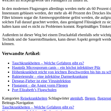
welches im Körpergewebe des Passagiers zu finden ist.
In den modernen Flugzeugen allerdings werden mehr als 60 Prozent der
Innenraum geblasen werden, der mehr als 40 Prozent des Druckes lös
Filter können sogar die Atemwegsprobleme gelöst werden, die aufgru
solchen Fall darauf geachtet werden, dass genügend Flüssigkeit zu si
halten kann und es nicht zu Problemen kommt. Regelmäßiges Trinken 
Außerdem ist dieser Weg bei einem Druckabfall ebenfalls sehr wicht
Technik und die Sauerstoffmasken, kann dieser Aspekt geregelt werd
können.
Verwandte Artikel:
Tauchkrankheiten – Welche Gefahren gibt es?
Hautpilz Microsporum canis – ein höchst infektiöser Pilz
Höhenkrankheit reicht von leichten Beschwerden bis hin zu s
Bakterienruhr – eine infektiöse Darmerkrankung
Dengue-Fieber ist eine Virusinfektion
Flugangst – die Angst vorm Fliegen
Port Elizabeth’s Flugschulen
Kategorien
Reisekrankheiten
Schlagwörter
atemluft
,
fliegen
,
flugzeug
Beitrags-Navigation
Tauchkrankheiten – Welche Gefahren gibt es?