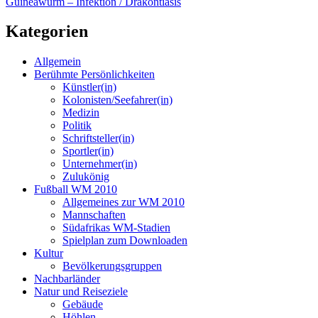
Guineawurm – Infektion / Drakontiasis
Kategorien
Allgemein
Berühmte Persönlichkeiten
Künstler(in)
Kolonisten/Seefahrer(in)
Medizin
Politik
Schriftsteller(in)
Sportler(in)
Unternehmer(in)
Zulukönig
Fußball WM 2010
Allgemeines zur WM 2010
Mannschaften
Südafrikas WM-Stadien
Spielplan zum Downloaden
Kultur
Bevölkerungsgruppen
Nachbarländer
Natur und Reiseziele
Gebäude
Höhlen