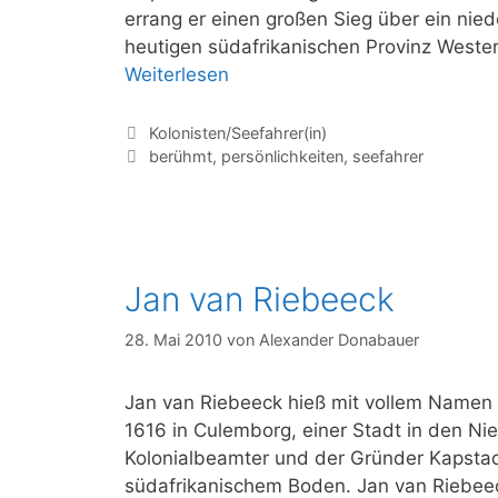
errang er einen großen Sieg über ein nie
heutigen südafrikanischen Provinz Wester
Admiral
Weiterlesen
Elphinstone
Kategorien
Kolonisten/Seefahrer(in)
Schlagwörter
berühmt
,
persönlichkeiten
,
seefahrer
Jan van Riebeeck
28. Mai 2010
von
Alexander Donabauer
Jan van Riebeeck hieß mit vollem Namen 
1616 in Culemborg, einer Stadt in den Ni
Kolonialbeamter und der Gründer Kapstad
südafrikanischem Boden. Jan van Riebeec