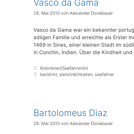
Vasco da Gama
28. Mai 2010
von
Alexander Donabauer
Vasco da Gama war ein bekannter portugi
adligen Familie und erreichte als Erste
1469 in Sines, einer kleinen Stadt im sü
in Conchin, Indien. Über die Kindheit u
Kategorien
Kolonisten/Seefahrer(in)
Schlagwörter
berühmt
,
persönlichkeiten
,
seefahrer
Bartolomeus Diaz
28. Mai 2010
von
Alexander Donabauer