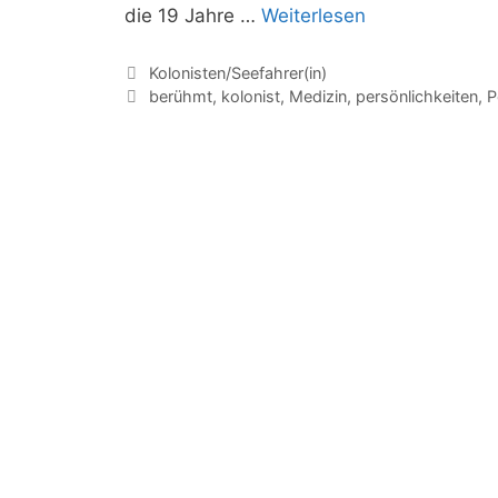
Jan
die 19 Jahre …
Weiterlesen
van
Riebeeck
Kategorien
Kolonisten/Seefahrer(in)
Schlagwörter
berühmt
,
kolonist
,
Medizin
,
persönlichkeiten
,
P