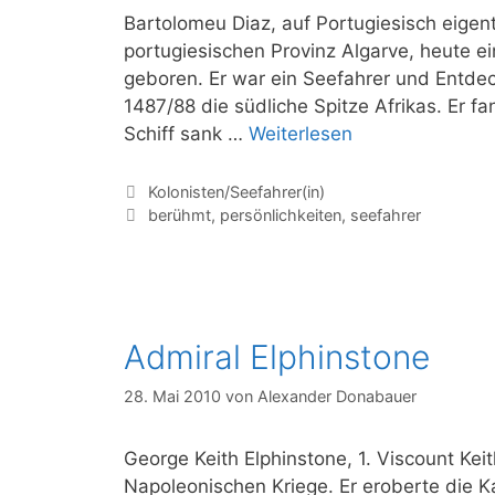
Bartolomeu Diaz, auf Portugiesisch eigen
portugiesischen Provinz Algarve, heute ei
geboren. Er war ein Seefahrer und Entde
1487/88 die südliche Spitze Afrikas. Er 
Bartolomeus
Schiff sank …
Weiterlesen
Diaz
Kategorien
Kolonisten/Seefahrer(in)
Schlagwörter
berühmt
,
persönlichkeiten
,
seefahrer
Admiral Elphinstone
28. Mai 2010
von
Alexander Donabauer
George Keith Elphinstone, 1. Viscount Kei
Napoleonischen Kriege. Er eroberte die K