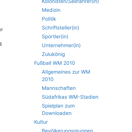
Kolonisten/Seefahrer(in)
Medizin
Politik
Schriftsteller(in)
er
Sportler(in)
4
Unternehmer(in)
Zulukönig
Fußball WM 2010
Allgemeines zur WM
2010
Mannschaften
Südafrikas WM-Stadien
Spielplan zum
Downloaden
Kultur
Bevölkerungsgruppen