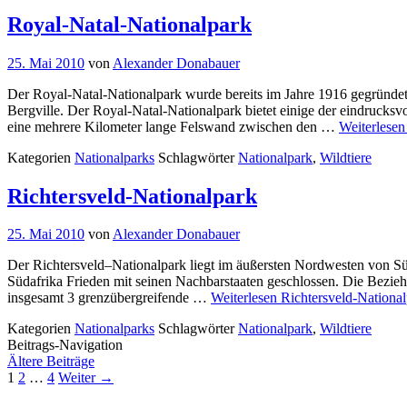
Royal-Natal-Nationalpark
25. Mai 2010
von
Alexander Donabauer
Der Royal-Natal-Nationalpark wurde bereits im Jahre 1916 gegründet.
Bergville. Der Royal-Natal-Nationalpark bietet einige der eindrucks
eine mehrere Kilometer lange Felswand zwischen den …
Weiterlese
Kategorien
Nationalparks
Schlagwörter
Nationalpark
,
Wildtiere
Richtersveld-Nationalpark
25. Mai 2010
von
Alexander Donabauer
Der Richtersveld–Nationalpark liegt im äußersten Nordwesten von Sü
Südafrika Frieden mit seinen Nachbarstaaten geschlossen. Die Beziehu
insgesamt 3 grenzübergreifende …
Weiterlesen
Richtersveld-Nationa
Kategorien
Nationalparks
Schlagwörter
Nationalpark
,
Wildtiere
Beitrags-Navigation
Ältere Beiträge
1
2
…
4
Weiter →