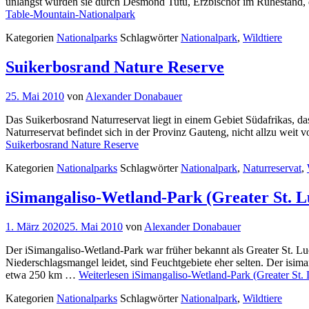
unlängst wurden sie durch Desmond Tutu, Erzbischof im Ruhestand, d
Table-Mountain-Nationalpark
Kategorien
Nationalparks
Schlagwörter
Nationalpark
,
Wildtiere
Suikerbosrand Nature Reserve
25. Mai 2010
von
Alexander Donabauer
Das Suikerbosrand Naturreservat liegt in einem Gebiet Südafrikas, d
Naturreservat befindet sich in der Provinz Gauteng, nicht allzu weit
Suikerbosrand Nature Reserve
Kategorien
Nationalparks
Schlagwörter
Nationalpark
,
Naturreservat
,
iSimangaliso-Wetland-Park (Greater St. 
1. März 2020
25. Mai 2010
von
Alexander Donabauer
Der iSimangaliso-Wetland-Park war früher bekannt als Greater St. Luci
Niederschlagsmangel leidet, sind Feuchtgebiete eher selten. Der isim
etwa 250 km …
Weiterlesen
iSimangaliso-Wetland-Park (Greater St.
Kategorien
Nationalparks
Schlagwörter
Nationalpark
,
Wildtiere