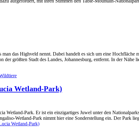
azu aufgefordert, mit ihren Stimmen den Table-Mountain-Nationalpark
as man das Highveld nennt. Dabei handelt es sich um eine Hochfläche 
 von der größten Stadt des Landes, Johannesburg, entfernt. In der Nähe
Wildtiere
Lucia Wetland-Park)
a Wetland-Park. Er ist ein einzigartiges Juwel unter den Nationalparks
angaliso-Wetland-Park nimmt hier eine Sonderstellung ein. Der Park li
 Lucia Wetland-Park)