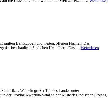
 auf die Liste der 7 Naturwunder der Welt zu setzen. …
Weiterlesen
mit sanften Bergkuppen und weiten, offenen Flächen. Das
 liegt das beschauliche Städtchen Heidelberg. Das …
Weiterlesen
 Südafrikas. Weil ein großer Teil des Landes unter
egt in der Provinz Kwazulu-Natal an der Küste des Indischen Ozeans,