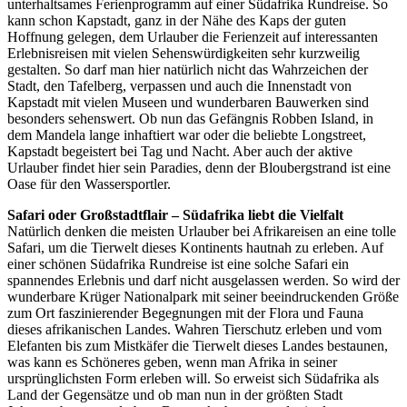
unterhaltsames Ferienprogramm auf einer Südafrika Rundreise. So
kann schon Kapstadt, ganz in der Nähe des Kaps der guten
Hoffnung gelegen, dem Urlauber die Ferienzeit auf interessanten
Erlebnisreisen mit vielen Sehenswürdigkeiten sehr kurzweilig
gestalten. So darf man hier natürlich nicht das Wahrzeichen der
Stadt, den Tafelberg, verpassen und auch die Innenstadt von
Kapstadt mit vielen Museen und wunderbaren Bauwerken sind
besonders sehenswert. Ob nun das Gefängnis Robben Island, in
dem Mandela lange inhaftiert war oder die beliebte Longstreet,
Kapstadt begeistert bei Tag und Nacht. Aber auch der aktive
Urlauber findet hier sein Paradies, denn der Bloubergstrand ist eine
Oase für den Wassersportler.
Safari oder Großstadtflair – Südafrika liebt die Vielfalt
Natürlich denken die meisten Urlauber bei Afrikareisen an eine tolle
Safari, um die Tierwelt dieses Kontinents hautnah zu erleben. Auf
einer schönen Südafrika Rundreise ist eine solche Safari ein
spannendes Erlebnis und darf nicht ausgelassen werden. So wird der
wunderbare Krüger Nationalpark mit seiner beeindruckenden Größe
zum Ort faszinierender Begegnungen mit der Flora und Fauna
dieses afrikanischen Landes. Wahren Tierschutz erleben und vom
Elefanten bis zum Mistkäfer die Tierwelt dieses Landes bestaunen,
was kann es Schöneres geben, wenn man Afrika in seiner
ursprünglichsten Form erleben will. So erweist sich Südafrika als
Land der Gegensätze und ob man nun in der größten Stadt