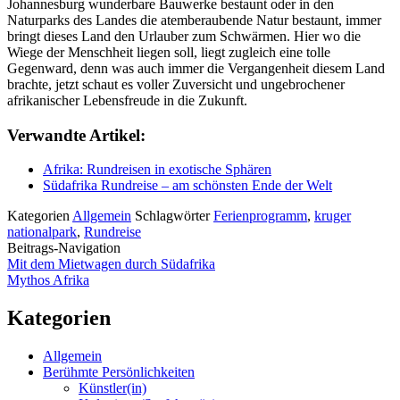
Johannesburg wunderbare Bauwerke bestaunt oder in den
Naturparks des Landes die atemberaubende Natur bestaunt, immer
bringt dieses Land den Urlauber zum Schwärmen. Hier wo die
Wiege der Menschheit liegen soll, liegt zugleich eine tolle
Gegenward, denn was auch immer die Vergangenheit diesem Land
brachte, jetzt schaut es voller Zuversicht und ungebrochener
afrikanischer Lebensfreude in die Zukunft.
Verwandte Artikel:
Afrika: Rundreisen in exotische Sphären
Südafrika Rundreise – am schönsten Ende der Welt
Kategorien
Allgemein
Schlagwörter
Ferienprogramm
,
kruger
nationalpark
,
Rundreise
Beitrags-Navigation
Mit dem Mietwagen durch Südafrika
Mythos Afrika
Kategorien
Allgemein
Berühmte Persönlichkeiten
Künstler(in)