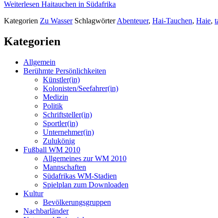
Weiterlesen
Haitauchen in Südafrika
Kategorien
Zu Wasser
Schlagwörter
Abenteuer
,
Hai-Tauchen
,
Haie
,
t
Kategorien
Allgemein
Berühmte Persönlichkeiten
Künstler(in)
Kolonisten/Seefahrer(in)
Medizin
Politik
Schriftsteller(in)
Sportler(in)
Unternehmer(in)
Zulukönig
Fußball WM 2010
Allgemeines zur WM 2010
Mannschaften
Südafrikas WM-Stadien
Spielplan zum Downloaden
Kultur
Bevölkerungsgruppen
Nachbarländer