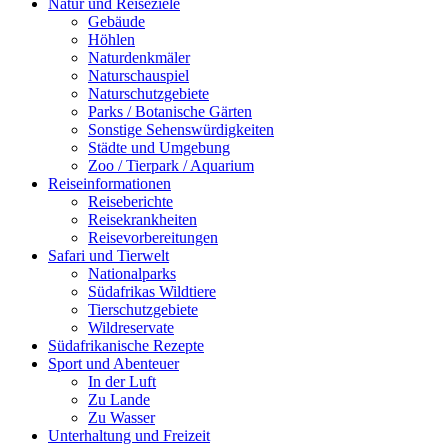
Natur und Reiseziele
Gebäude
Höhlen
Naturdenkmäler
Naturschauspiel
Naturschutzgebiete
Parks / Botanische Gärten
Sonstige Sehenswürdigkeiten
Städte und Umgebung
Zoo / Tierpark / Aquarium
Reiseinformationen
Reiseberichte
Reisekrankheiten
Reisevorbereitungen
Safari und Tierwelt
Nationalparks
Südafrikas Wildtiere
Tierschutzgebiete
Wildreservate
Südafrikanische Rezepte
Sport und Abenteuer
In der Luft
Zu Lande
Zu Wasser
Unterhaltung und Freizeit