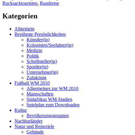
Rucksacktouristen
,
Rundreise
Kategorien
Allgemein
Berühmte Persönlichkeiten
Künstler(in)
Kolonisten/Seefahrer(in)
Medizin
Politik
Schriftsteller(in)
Sportler(in)
Unternehmer(in)
Zulukönig
Fußball WM 2010
Allgemeines zur WM 2010
Mannschaften
Südafrikas WM-Stadien
Spielplan zum Downloaden
Kultur
Bevölkerungsgruppen
Nachbarländer
Natur und Reiseziele
Gebäude