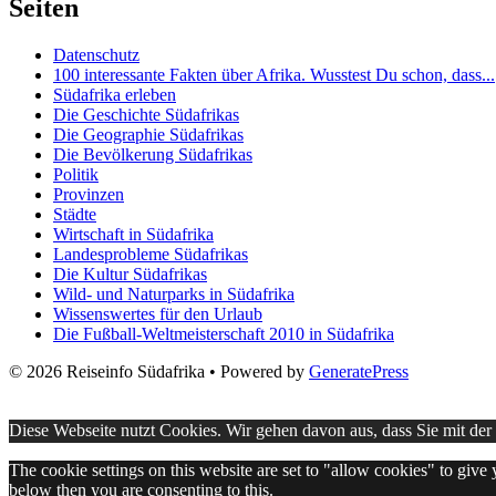
Seiten
Datenschutz
100 interessante Fakten über Afrika. Wusstest Du schon, dass...
Südafrika erleben
Die Geschichte Südafrikas
Die Geographie Südafrikas
Die Bevölkerung Südafrikas
Politik
Provinzen
Städte
Wirtschaft in Südafrika
Landesprobleme Südafrikas
Die Kultur Südafrikas
Wild- und Naturparks in Südafrika
Wissenswertes für den Urlaub
Die Fußball-Weltmeisterschaft 2010 in Südafrika
© 2026 Reiseinfo Südafrika
• Powered by
GeneratePress
Diese Webseite nutzt Cookies. Wir gehen davon aus, dass Sie mit de
The cookie settings on this website are set to "allow cookies" to give
below then you are consenting to this.