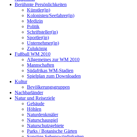
Berühmte Persönlichkeiten
Künstler(in)
Kolonisten/Seefahrer(in)
Medizin
Politik
Schriftsteller(in)
Sportler(in)
Unternehmer(in)
Zulukönig
Fußball WM 2010
Allgemeines zur WM 2010
Mannschaften
Südafrikas WM-Stadien
Spielplan zum Downloaden
Kultur
Bevölkerungsgruppen
Nachbarländer
Natur und Reiseziele
Gebäude
Höhlen
Naturdenkmäler
Naturschauspiel
Naturschutzgebiete
Parks / Botanische Gärten
Sonstige Sehenswürdigkeiten