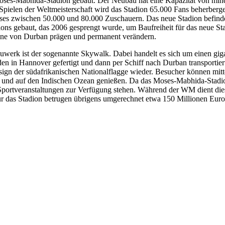
Moses-Mabhida-Stadion gebaut. Der Neubau hat eine Kapazität von mind
Spielen der Weltmeisterschaft wird das Stadion 65.000 Fans beherbergen
ses zwischen 50.000 und 80.000 Zuschauern. Das neue Stadion befindet
dions gebaut, das 2006 gesprengt wurde, um Baufreiheit für das neue 
yline von Durban prägen und permanent verändern.
auwerk ist der sogenannte Skywalk. Dabei handelt es sich um einen gig
en in Hannover gefertigt und dann per Schiff nach Durban transportier
Design der südafrikanischen Nationalflagge wieder. Besucher können mitt
und auf den Indischen Ozean genießen. Da das Moses-Mabhida-Stadion e
Sportveranstaltungen zur Verfügung stehen. Während der WM dient diese
für das Stadion betrugen übrigens umgerechnet etwa 150 Millionen Euro