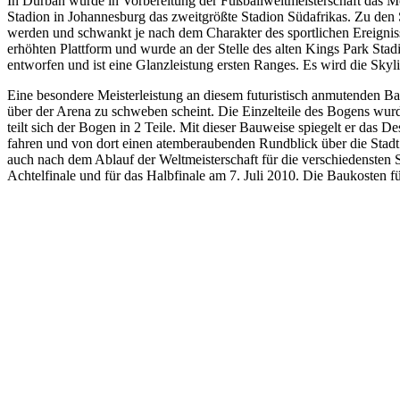
In Durban wurde in Vorbereitung der Fußballweltmeisterschaft das 
Stadion in Johannesburg das zweitgrößte Stadion Südafrikas. Zu den 
werden und schwankt je nach dem Charakter des sportlichen Ereignis
erhöhten Plattform und wurde an der Stelle des alten Kings Park Sta
entworfen und ist eine Glanzleistung ersten Ranges. Es wird die Sk
Eine besondere Meisterleistung an diesem futuristisch anmutenden B
über der Arena zu schweben scheint. Die Einzelteile des Bogens wurd
teilt sich der Bogen in 2 Teile. Mit dieser Bauweise spiegelt er das 
fahren und von dort einen atemberaubenden Rundblick über die Stadt 
auch nach dem Ablauf der Weltmeisterschaft für die verschiedensten 
Achtelfinale und für das Halbfinale am 7. Juli 2010. Die Baukosten 