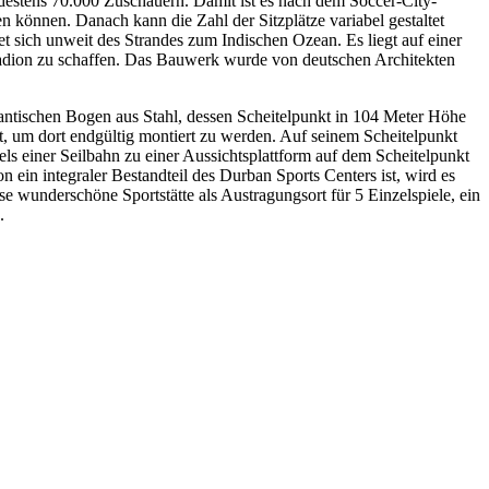
estens 70.000 Zuschauern. Damit ist es nach dem Soccer-City-
 können. Danach kann die Zahl der Sitzplätze variabel gestaltet
 sich unweit des Strandes zum Indischen Ozean. Es liegt auf einer
Stadion zu schaffen. Das Bauwerk wurde von deutschen Architekten
antischen Bogen aus Stahl, dessen Scheitelpunkt in 104 Meter Höhe
t, um dort endgültig montiert zu werden. Auf seinem Scheitelpunkt
els einer Seilbahn zu einer Aussichtsplattform auf dem Scheitelpunkt
in integraler Bestandteil des Durban Sports Centers ist, wird es
 wunderschöne Sportstätte als Austragungsort für 5 Einzelspiele, ein
.