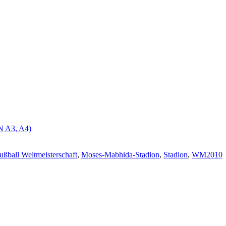
N A3, A4)
ußball Weltmeisterschaft
,
Moses-Mabhida-Stadion
,
Stadion
,
WM2010